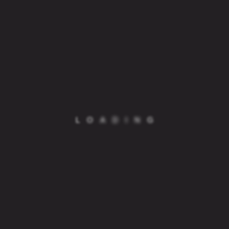
Emanuele Orlando 3, Roma In questo progetto abbiamo
realizzato l’insegna per QUEEN BEE, appositamente
progettata per un evento speciale presso il prestigioso St.
Regis Rome Hotel, nel quartiere Ludovisi, zona elegante e
centrale di Roma. L’intervento è…
Continue Reading
L
O
A
D
I
N
G
Febbraio 15, 2020
Insegna LED – Camera di Commercio
By admin
Insegne LED - cliente CAMERA DI COMMERCIO - Viale
Oceano Indiano 17, Roma In questo progetto abbiamo